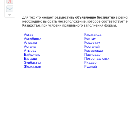
Для тех кто желает
разместить объявление бесплатно
в реги
необходимо выбрать местоположение, которое соответствует т
Казахстан
, при условии правильного заполнения формы.
Актау
Караганда
Актюбинск
Кентау
Алматы
Кокшетау
Астана
Костанай
Атырау
Кызылорда
Байконыр
Павлодар
Балхаш
Петропавловск
Экибастуз
Риддер
Жезказган
Рудный