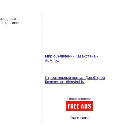
ород, вам
а в регионе
Мир объявлений Казахстана -
AdMir.kz
Строительный портал ДивоСтрой
Казахстан - divostroi.kz
Наша кнопка:
Код кнопки