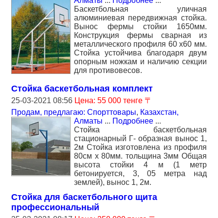
Алматы
...
Подробнее
...
Баскетбольная уличная
алюминиевая передвижная стойка.
Вынос фермы стойки 1650мм.
Конструкция фермы сварная из
металлического профиля 60 х60 мм.
Стойка устойчива благодаря двум
опорным ножкам и наличию секции
для противовесов.
Стойка баскетбольная комплект
25-03-2021 08:56
Цена: 55 000 тенге 〒
Продам, предлагаю: Спорттовары
,
Казахстан,
Алматы
...
Подробнее
...
Стойка баскетбольная
стационарный Г- образная вынос 1,
2м Стойка изготовлена из профиля
80см х 80мм. тольщина 3мм Общая
высота стойки 4 м (1 метр
бетонируется, 3, 05 метра над
землей), вынос 1, 2м.
Стойка для баскетбольного щита
профессиональный