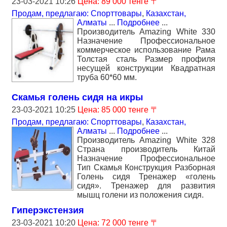
23-03-2021 10:26
Цена: 89 000 тенге 〒
Продам, предлагаю: Спорттовары
,
Казахстан,
Алматы
...
Подробнее
...
Производитель Amazing White 330
Назначение Профессиональное
коммерческое использование Рама
Толстая сталь Размер профиля
несущей конструкции Квадратная
труба 60*60 мм.
Скамья голень сидя на икры
23-03-2021 10:25
Цена: 85 000 тенге 〒
Продам, предлагаю: Спорттовары
,
Казахстан,
Алматы
...
Подробнее
...
Производитель Amazing White 328
Страна производитель Китай
Назначение Профессиональное
Тип Скамья Конструкция Разборная
Голень сидя Тренажер «голень
сидя». Тренажер для развития
мышц голени из положения сидя.
Гиперэкстензия
23-03-2021 10:20
Цена: 72 000 тенге 〒