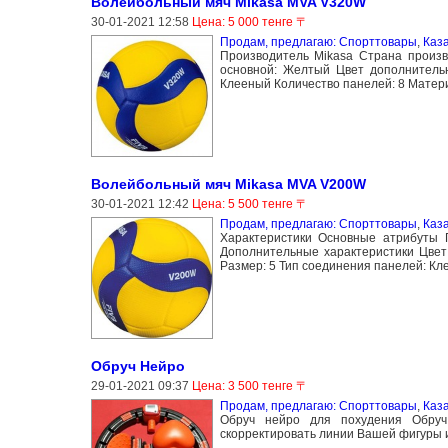
Волейбольный мяч Mikasa MVA V320W
30-01-2021 12:58
Цена: 5 000 тенге 〒
Продам, предлагаю: Спорттовары
,
Каз
Производитель Mikasa Страна произ
основной: Желтый Цвет дополнительн
Клееный Количество панелей: 8 Матер
Волейбольный мяч Mikasa MVA V200W
30-01-2021 12:42
Цена: 5 500 тенге 〒
Продам, предлагаю: Спорттовары
,
Каз
Характеристики Основные атрибуты 
Дополнительные характеристики Цвет
Размер: 5 Тип соединения панелей: Кл
Обруч Нейро
29-01-2021 09:37
Цена: 3 500 тенге 〒
Продам, предлагаю: Спорттовары
,
Каз
Обруч нейро для похудения Обруч
скорректировать линии Вашей фигуры и