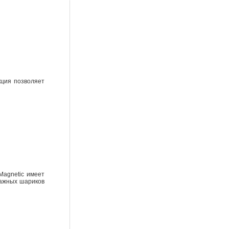
кция позволяет
Magnetic имеет
сажных шариков