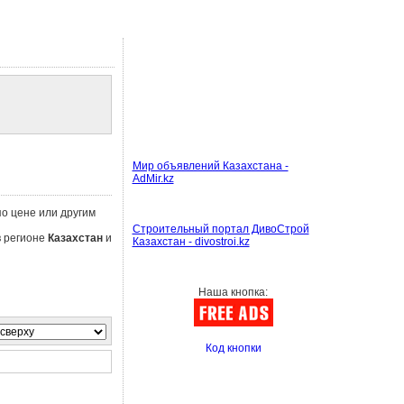
Мир объявлений Казахстана -
AdMir.kz
по цене или другим
Строительный портал ДивоСтрой
в регионе
Казахстан
и
Казахстан - divostroi.kz
Наша кнопка:
Код кнопки