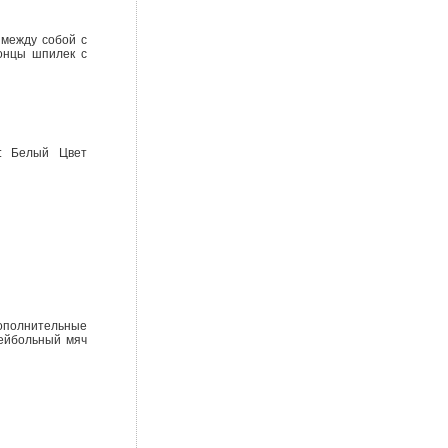
 между собой с
концы шпилек с
й: Белый Цвет
ополнительные
лейбольный мяч