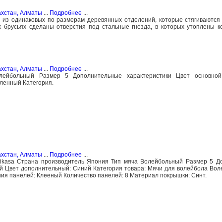
ахстан, Алматы
...
Подробнее
...
 из одинаковых по размерам деревянных отделений, которые стягиваются
 брусьях сделаны отверстия под стальные гнезда, в которых утоплены 
ахстан, Алматы
...
Подробнее
...
лейбольный Размер 5 Дополнительные характеристики Цвет основно
ленный Категория.
ахстан, Алматы
...
Подробнее
...
ikasa Страна производитель Япония Тип мяча Волейбольный Размер 5 Д
й Цвет дополнительный: Синий Категория товара: Мячи для волейбола Во
ния панелей: Клееный Количество панелей: 8 Материал покрышки: Синт.