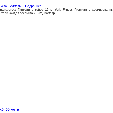
ахстан, Алматы
...
Подробнее
...
ntersport.kz Гантели в кейсе 15 кг York Fitness Premium с хромирован
ели каждая весом по 7, 5 кг Диаметр.
0, 05 метр