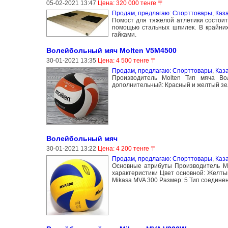
05-02-2021 13:47
Цена: 320 000 тенге 〒
Продам, предлагаю: Спорттовары
,
Каз
Помост для тяжелой атлетики состоит
помощью стальных шпилек. В крайних
гайками.
Волейбольный мяч Molten V5M4500
30-01-2021 13:35
Цена: 4 500 тенге 〒
Продам, предлагаю: Спорттовары
,
Каз
Производитель Molten Тип мяча Во
дополнительный: Красный и желтый зе
Волейбольный мяч
30-01-2021 13:22
Цена: 4 200 тенге 〒
Продам, предлагаю: Спорттовары
,
Каз
Основные атрибуты Производитель M
характеристики Цвет основной: Желты
Mikasa MVA 300 Размер: 5 Тип соедине