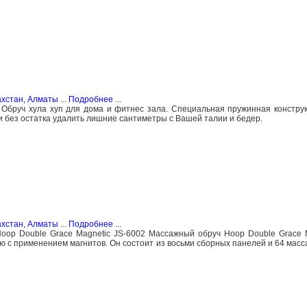
ахстан, Алматы
...
Подробнее
...
 Обруч хула хуп для дома и фитнес зала. Специальная пружинная констру
 без остатка удалить лишние сантиметры с Вашей талии и бедер.
ахстан, Алматы
...
Подробнее
...
op Double Grace Magnetic JS-6002 Массажный обруч Hoop Double Grace 
ю с применением магнитов. Он состоит из восьми сборных панелей и 64 мас